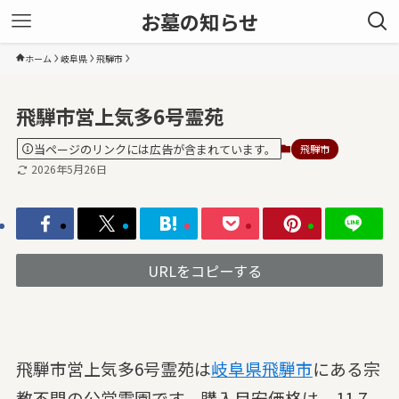
お墓の知らせ
ホーム
岐阜県
飛騨市
飛騨市営上気多6号霊苑
当ページのリンクには広告が含まれています。
飛騨市
2026年5月26日
URLをコピーする
飛騨市営上気多6号霊苑は
岐阜県
飛騨市
にある宗
教不問の公営霊園です。購入目安価格は、11.7