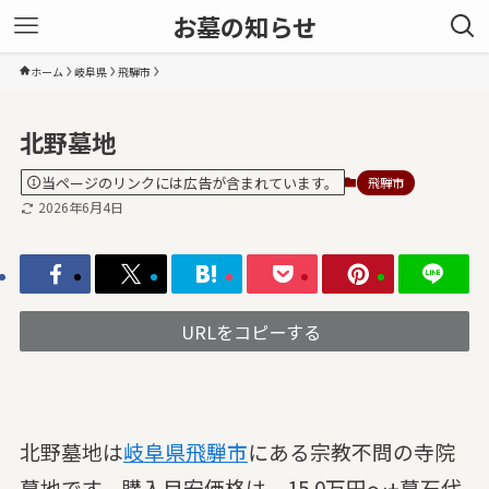
お墓の知らせ
ホーム
岐阜県
飛騨市
北野墓地
当ページのリンクには広告が含まれています。
飛騨市
2026年6月4日
URLをコピーする
北野墓地は
岐阜県
飛騨市
にある宗教不問の寺院
墓地です。購入目安価格は、15.0万円～+墓石代