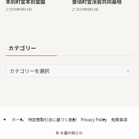
本別町営本別霊園
豊頃町営茂岩共同墓地
2026年6月14日
2026年6月13日
カテゴリー
カ
テ
ゴ
リ
ー
ホーム
特定商取引法に基づく表記
Privacy Policy
免責事項
©
お墓の知らせ.