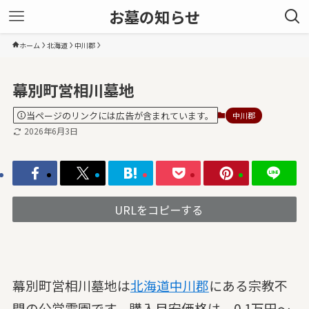
お墓の知らせ
ホーム
北海道
中川郡
幕別町営相川墓地
当ページのリンクには広告が含まれています。
中川郡
2026年6月3日
URLをコピーする
幕別町営相川墓地は
北海道
中川郡
にある宗教不
問の公営霊園です。購入目安価格は、0.1万円～