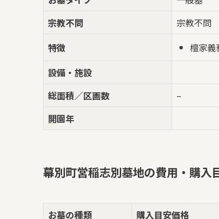
宗教不問
宗教不問
檀家義
特徴
設備・施設
総面積／区画数
–
開園年
幕別町営稲志別墓地の費用・購入
お墓の種類
購入目安価格