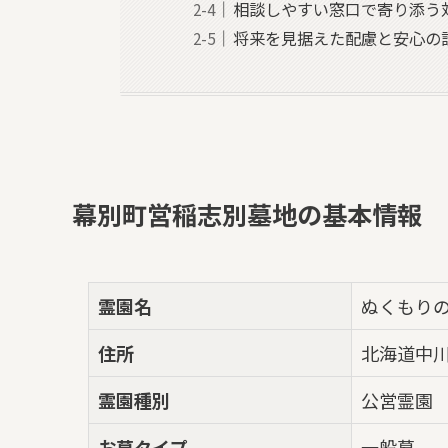
相談しやすい窓口で寄り添う
将来を見据えた配慮と安心の
幕別町営稲志別墓地の基本情報
霊園名
ぬくもり
住所
北海道中川
霊園種別
公営霊園
お墓タイプ
一般墓