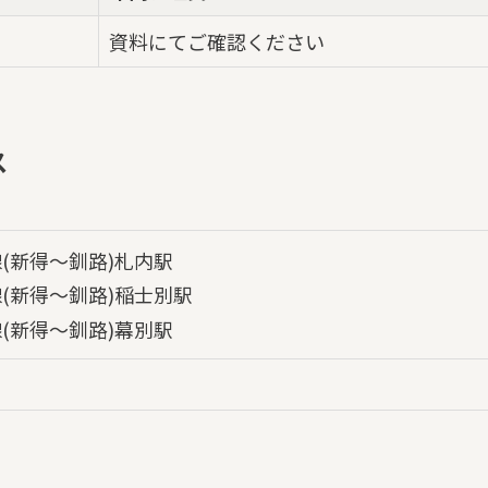
資料にてご確認ください
ス
線(新得～釧路)札内駅
線(新得～釧路)稲士別駅
線(新得～釧路)幕別駅