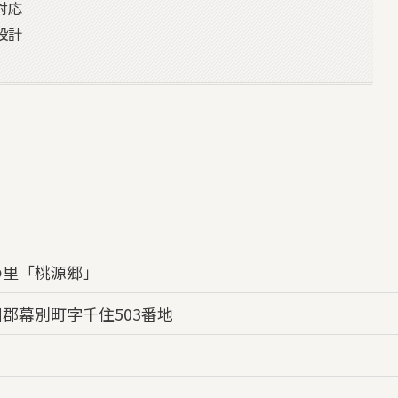
対応
設計
の里「桃源郷」
郡幕別町字千住503番地