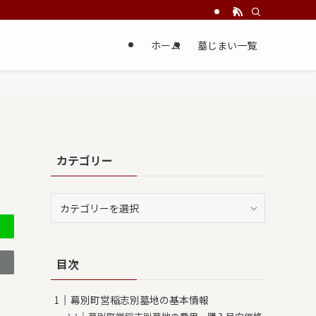
ホーム
墓じまい一覧
カテゴリー
カ
テ
ゴ
リ
目次
ー
幕別町営稲志別墓地の基本情報