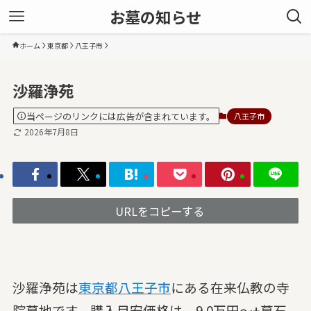
お墓の知らせ
ホーム
東京都
八王子市
沙羅浄苑
当ページのリンクには広告が含まれています。
八王子市
2026年7月8日
URLをコピーする
沙羅浄苑は
東京都
八王子市
にある在来仏教の寺
院墓地です。購入目安価格は、9.0万円～+墓石