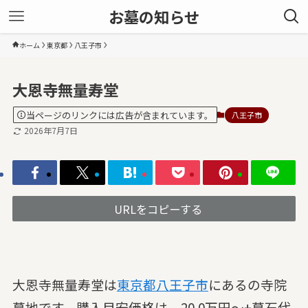
お墓の知らせ
ホーム
東京都
八王子市
大恩寺無量寿堂
当ページのリンクには広告が含まれています。
八王子市
2026年7月7日
URLをコピーする
大恩寺無量寿堂は
東京都
八王子市
にあるの寺院
墓地です。購入目安価格は、20.0万円～+墓石代