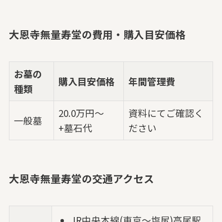
大恩寺無量寿堂の費用・購入目安価格
お墓の
購入目安価格
年間管理費
種類
20.0万円～
資料にてご確認く
一般墓
+墓石代
ださい
大恩寺無量寿堂の交通アクセス
JR中央本線(東京～塩尻)高尾駅