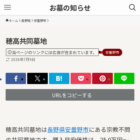
お墓の知らせ
ホーム
長野県
安曇野市
穂高共同墓地
当ページのリンクには広告が含まれています。
安曇野市
2026年7月9日
URLをコピーする
穂高共同墓地は
長野県
安曇野市
にある宗教不問
の共同墓地です。購入目安価格は、25.0万円～