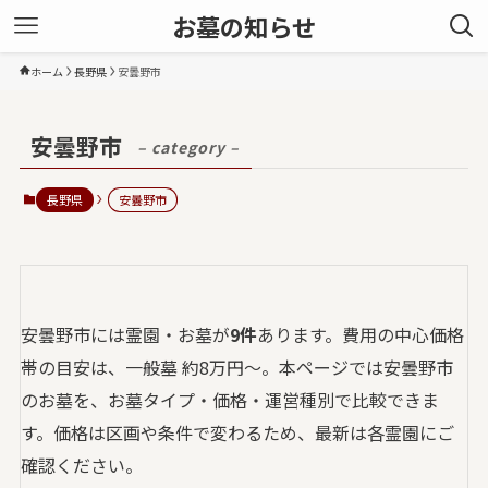
お墓の知らせ
ホーム
長野県
安曇野市
安曇野市
– category –
長野県
安曇野市
安曇野市には霊園・お墓が
9件
あります。費用の中心価格
帯の目安は、一般墓 約8万円〜。本ページでは安曇野市
のお墓を、お墓タイプ・価格・運営種別で比較できま
す。価格は区画や条件で変わるため、最新は各霊園にご
確認ください。