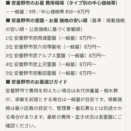
■ 安曇野市のお墓 費用相場（タイプ別の中心価格帯）
・一般墓：9件／中心価格帯 約8〜8万円
■ 安曇野市の霊園・お墓 価格の安い順
（基準：掲載価格
の安い順・公表価格に基づく客観順）
1位 安曇野市営西浦霊園（一般墓）8万円〜
2位 安曇野市営六坊塚墓地（一般墓）8万円〜
3位 安曇野市営アルプス霊園（一般墓）8万円〜
4位 安曇野市営上沢霊園（一般墓）8万円〜
5位 安曇野市営飯田霊園（一般墓）8万円〜
■ 安曇野市のお墓選びガイド
安曇野市で費用を抑えたい場合は永代供養墓・樹木葬
が、承継を前提とする場合は一般墓が目安です。掲載価
格は最小区画の目安で、管理費・墓石費などは別途かか
る場合があります。最新の費用・空き状況は各霊園にご
確認ください。