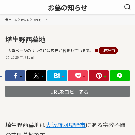
お墓の知らせ
ホーム
大阪府
羽曳野市
埴生野西墓地
当ページのリンクには広告が含まれています。
羽曳野市
2026年7月2日
URLをコピーする
埴生野西墓地は
大阪府
羽曳野市
にある宗教不問
の共同墓地です。