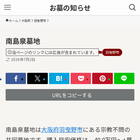
お墓の知らせ
ホーム
大阪府
羽曳野市
南島泉墓地
当ページのリンクには広告が含まれています。
羽曳野市
2026年7月2日
URLをコピーする
南島泉墓地は
大阪府
羽曳野市
にある宗教不問の
共同墓地です。購入目安価格は、40.0万円～+墓