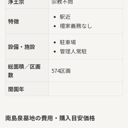
浄土宗
宗教不問
駅近
特徴
檀家義務なし
駐車場
設備・施設
管理人常駐
総面積／区画
574区画
数
開園年
南島泉墓地の費用・購入目安価格