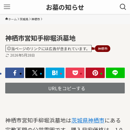
お墓の知らせ
ホーム
茨城県
神栖市
神栖市営知手柳堀浜墓地
当ページのリンクには広告が含まれています。
神栖市
2026年5月28日
URLをコピーする
神栖市営知手柳堀浜墓地は
茨城県
神栖市
にある
宗教不問の公営霊園です。購入目安価格は、1.0