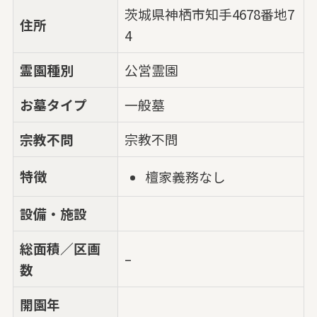
茨城県神栖市知手4678番地7
住所
4
霊園種別
公営霊園
お墓タイプ
一般墓
宗教不問
宗教不問
特徴
檀家義務なし
設備・施設
総面積／区画
–
数
開園年