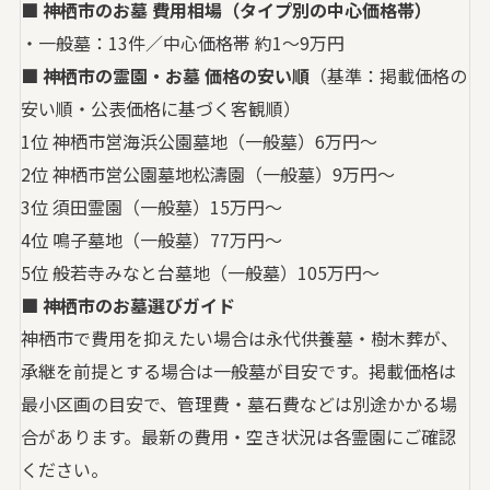
■ 神栖市のお墓 費用相場（タイプ別の中心価格帯）
・一般墓：13件／中心価格帯 約1〜9万円
■ 神栖市の霊園・お墓 価格の安い順
（基準：掲載価格の
安い順・公表価格に基づく客観順）
1位 神栖市営海浜公園墓地（一般墓）6万円〜
2位 神栖市営公園墓地松濤園（一般墓）9万円〜
3位 須田霊園（一般墓）15万円〜
4位 鳴子墓地（一般墓）77万円〜
5位 般若寺みなと台墓地（一般墓）105万円〜
■ 神栖市のお墓選びガイド
神栖市で費用を抑えたい場合は永代供養墓・樹木葬が、
承継を前提とする場合は一般墓が目安です。掲載価格は
最小区画の目安で、管理費・墓石費などは別途かかる場
合があります。最新の費用・空き状況は各霊園にご確認
ください。