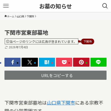
お墓の知らせ
ホーム
山口県
下関市
下関市営東部墓地
当ページのリンクには広告が含まれています。
下関市
2026年7月4日
URLをコピーする
下関市営東部墓地は
山口県
下関市
にある宗教不
問の公営霊園です。