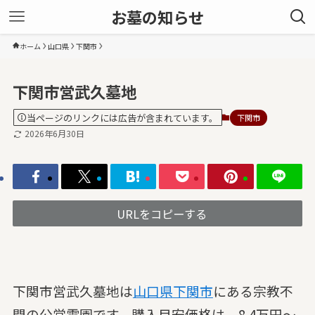
お墓の知らせ
ホーム
山口県
下関市
下関市営武久墓地
当ページのリンクには広告が含まれています。
下関市
2026年6月30日
URLをコピーする
下関市営武久墓地は
山口県
下関市
にある宗教不
問の公営霊園です。購入目安価格は、8.4万円～