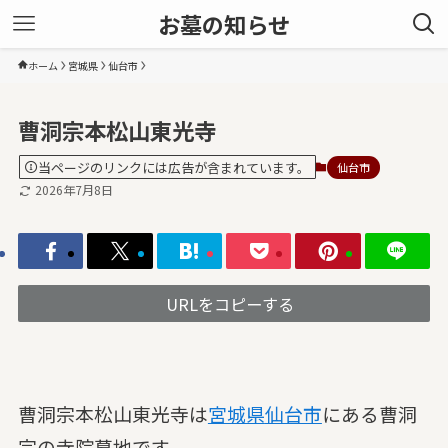
お墓の知らせ
ホーム
宮城県
仙台市
曹洞宗本松山東光寺
当ページのリンクには広告が含まれています。
仙台市
2026年7月8日
URLをコピーする
曹洞宗本松山東光寺は
宮城県
仙台市
にある曹洞
宗の寺院墓地です。