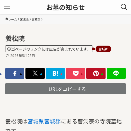
お墓の知らせ
ホーム
宮城県
宮城郡
養松院
当ページのリンクには広告が含まれています。
宮城郡
2026年5月28日
URLをコピーする
養松院は
宮城県
宮城郡
にある曹洞宗の寺院墓地
です。