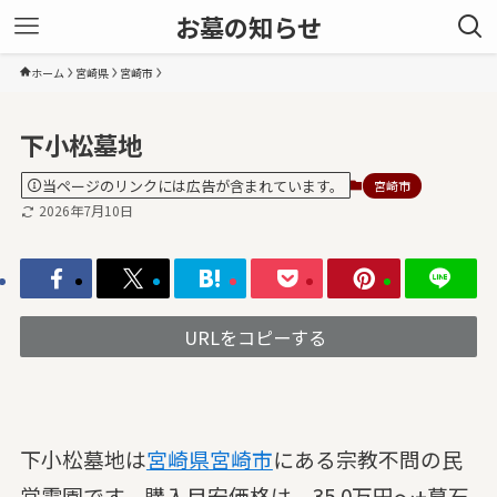
お墓の知らせ
ホーム
宮崎県
宮崎市
下小松墓地
当ページのリンクには広告が含まれています。
宮崎市
2026年7月10日
URLをコピーする
下小松墓地は
宮崎県
宮崎市
にある宗教不問の民
営霊園です。購入目安価格は、35.0万円～+墓石