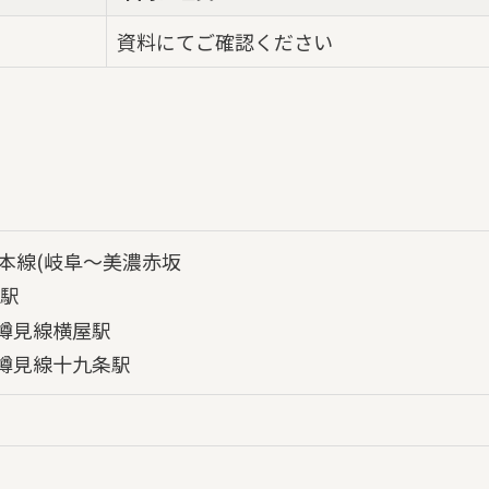
資料にてご確認ください
道本線(岐阜～美濃赤坂
積駅
樽見線横屋駅
樽見線十九条駅