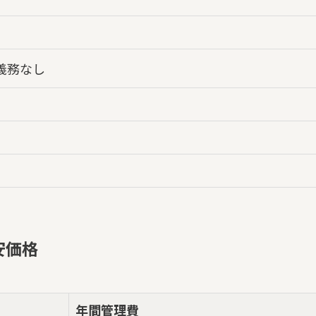
問
義務なし
安価格
年間管理費