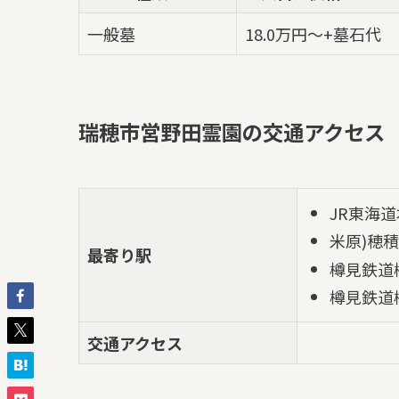
一般墓
18.0万円～+墓石代
瑞穂市営野田霊園の交通アクセス
JR東海
米原)穂
最寄り駅
樽見鉄道
樽見鉄道
交通アクセス