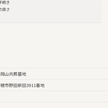
手続き
の良さ
営岡山共葬墓地
穂市野田新田3911番地
園