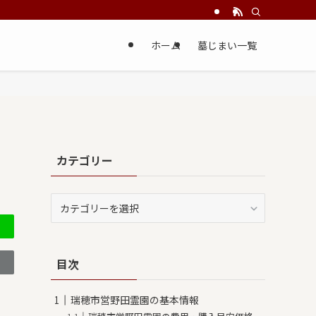
ホーム
墓じまい一覧
カテゴリー
カ
テ
ゴ
リ
目次
ー
瑞穂市営野田霊園の基本情報