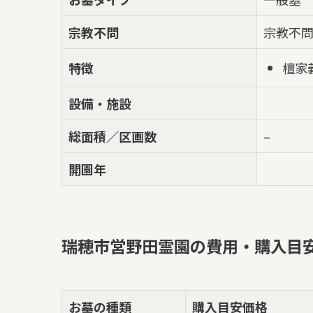
宗教不問
宗教不
檀家
特徴
設備・施設
総面積／区画数
–
開園年
瑞穂市営野田霊園の費用・購入目
お墓の種類
購入目安価格