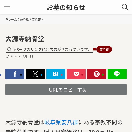
お墓の知らせ
ホーム
岐阜県
安八郡
大源寺納骨堂
当ページのリンクには広告が含まれています。
安八郡
2026年7月7日
URLをコピーする
大源寺納骨堂は
岐阜県
安八郡
にある宗教不問の
寺院墓地です。購入目安価格は、30.0万円～