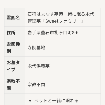
石狩はまなす墓苑一緒に眠る永代
霊園名
管理墓「Sweetファミリー」
住所
岩手県釜石市礼ヶ口町8-6
霊園種
寺院墓地
別
お墓タ
永代供養墓
イプ
宗教不
宗教不問
問
ペットと一緒に眠れる