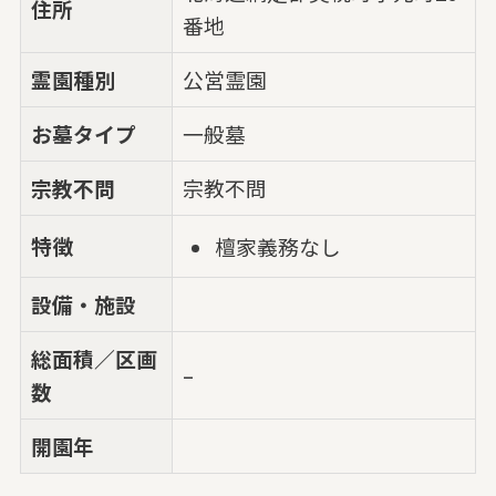
住所
番地
霊園種別
公営霊園
お墓タイプ
一般墓
宗教不問
宗教不問
特徴
檀家義務なし
設備・施設
総面積／区画
–
数
開園年