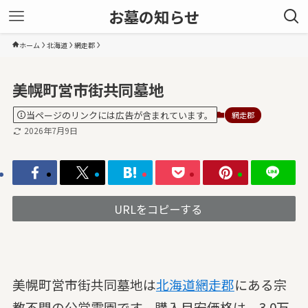
お墓の知らせ
ホーム
北海道
網走郡
美幌町営市街共同墓地
当ページのリンクには広告が含まれています。
網走郡
2026年7月9日
URLをコピーする
美幌町営市街共同墓地は
北海道
網走郡
にある宗
教不問の公営霊園です。購入目安価格は、3.0万