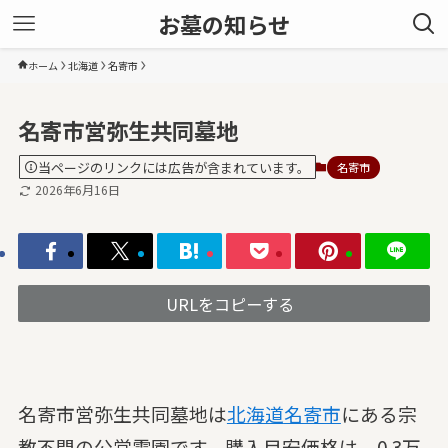
お墓の知らせ
ホーム
北海道
名寄市
名寄市営弥生共同墓地
当ページのリンクには広告が含まれています。
名寄市
2026年6月16日
URLをコピーする
名寄市営弥生共同墓地は
北海道
名寄市
にある宗
教不問の公営霊園です。購入目安価格は、0.3万