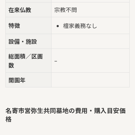
在来仏教
宗教不問
特徴
檀家義務なし
設備・施設
総面積／区画
–
数
開園年
名寄市営弥生共同墓地の費用・購入目安価
格