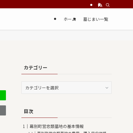
ホーム
墓じまい一覧
カテゴリー
カ
テ
ゴ
リ
目次
ー
幕別町営忠類墓地の基本情報