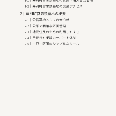
幕別町営忠類墓地の費用・購入目安価格
幕別町営忠類墓地の交通アクセス
幕別町営忠類墓地の概要
公営墓地としての安心感
公平で明確な区画管理
地元住民のための利用しやすさ
手続きや相談のサポート体制
一戸一区画のシンプルなルール