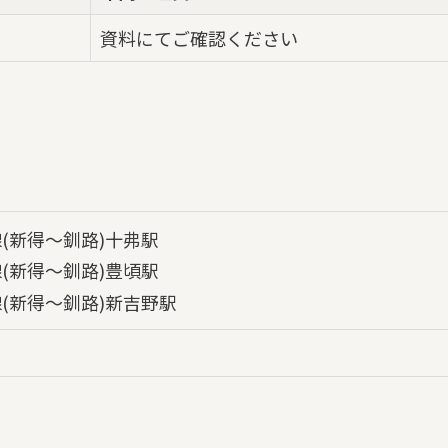
資料にてご確認ください
線(新得～釧路)十弗駅
線(新得～釧路)豊頃駅
線(新得～釧路)新吉野駅