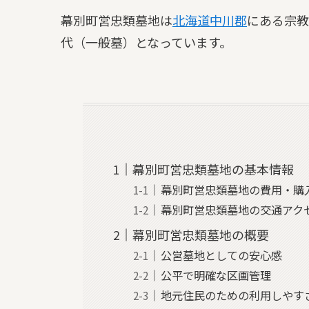
幕別町営忠類墓地は
北海道
中川郡
にある宗教
代（一般墓）となっています。
幕別町営忠類墓地の基本情報
幕別町営忠類墓地の費用・購
幕別町営忠類墓地の交通アク
幕別町営忠類墓地の概要
公営墓地としての安心感
公平で明確な区画管理
地元住民のための利用しやす