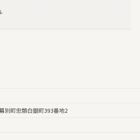
ル
幕別町忠類白銀町393番地2