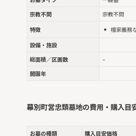
宗教不問
宗教不問
檀家義務
特徴
設備・施設
総面積／区画数
–
開園年
幕別町営忠類墓地の費用・購入目
お墓の種類
購入目安価格