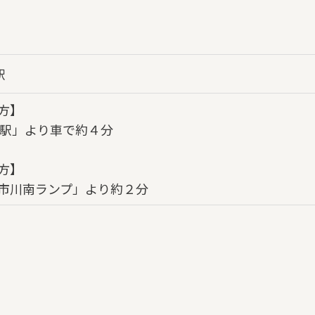
駅
方】
地駅」より車で約４分
方】
市川南ランプ」より約２分