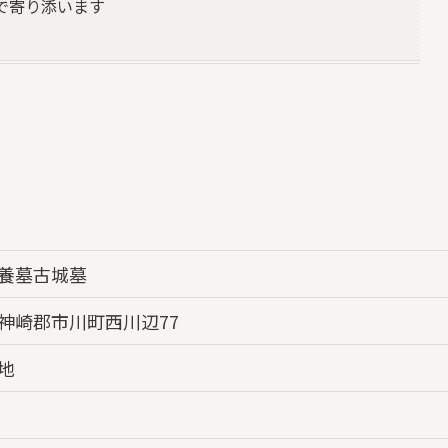
で寄り添います
養墓古城墓
神崎郡市川町西川辺77
地