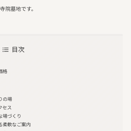
寺院墓地です。
目次
価格
りの場
クセス
な場づくり
る柔軟なご案内