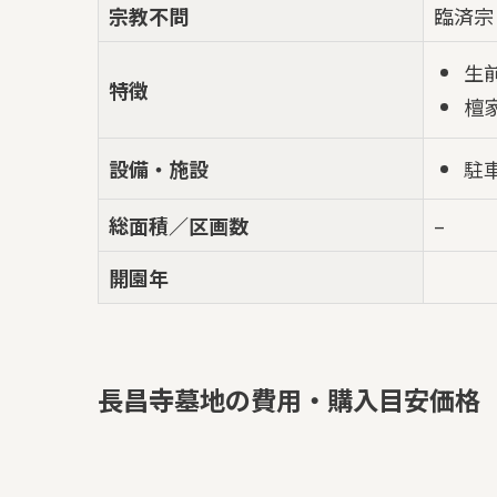
宗教不問
臨済宗
生
特徴
檀
駐
設備・施設
総面積／区画数
–
開園年
長昌寺墓地の費用・購入目安価格