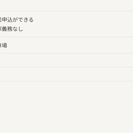
前申込ができる
家義務なし
車場