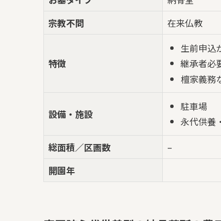
宗教不問
在来仏教
生前申込
特徴
継承者必
檀家義務
駐車場
設備・施設
永代供養
総面積／区画数
–
開園年