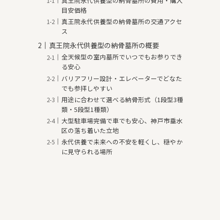
真王院永代供養型の納骨墓所の費用・購入
目安価格
真王院永代供養型の納骨墓所の交通アクセ
ス
真王院永代供養型の納骨墓所の概要
全天候型の室内墓所でいつでもお参りでき
る安心
バリアフリー設計・エレベーターでどなた
でも参拝しやすい
用途に合わせて選べる納骨形式（1段型3種
類・5段型1種類）
大型駐車場完備で車でも安心、神戸市垂水
区の落ち着いた立地
永代供養で未来への不安を軽くし、穏やか
に見守られる場所