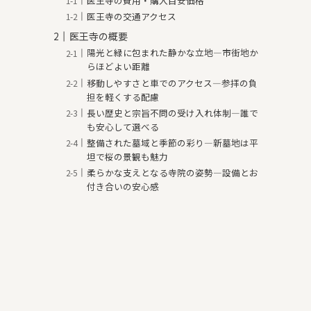
医王寺の費用・購入目安価格
医王寺の交通アクセス
医王寺の概要
陽光と緑に包まれた静かな立地—市街地か
らほどよい距離
移動しやすさと車でのアクセス—参拝の負
担を軽くする配慮
長い歴史と宗旨不問の受け入れ体制—誰で
も安心して選べる
整備された墓域と季節の彩り—新墓地は平
坦で桜の景観も魅力
柔らかな支えとなる寺院の姿勢—設備とお
付き合いの安心感