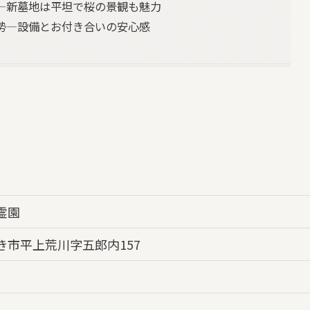
—新墓地は平坦で桜の景観も魅力
勢—設備とお付き合いの安心感
霊園
き市平上荒川字五郎内157