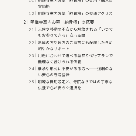
明厳寺室内お墓「納骨檀」の費用・購入目
安価格
明厳寺室内お墓「納骨檀」の交通アクセス
明厳寺室内お墓「納骨檀」の概要
天候や移動の不安から解放される「いつで
もお参りできる」安心空間
高齢の方や遠方のご家族にも配慮したきめ
細やかなサポート
用途に合わせて選べる墓参り代行プランで
無理なく続けられる供養
継承や形式に不安がある方へ──強制のな
い安心の寺院登録
明瞭な費用設定と、寺院ならではの丁寧な
供養で心が安らぐ選択を