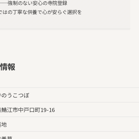
──強制のない安心の寺院登録
ではの丁寧な供養で心が安らぐ選択を
情報
寺のうこつぼ
鯖江市中戸口町19-16
墓地
供養墓