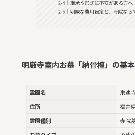
継承や形式に不安がある方へ
明瞭な費用設定と、寺院なら
明厳寺室内お墓「納骨檀」の基本
霊園名
東連
住所
福井県
霊園種別
寺院
お墓タイプ
永代