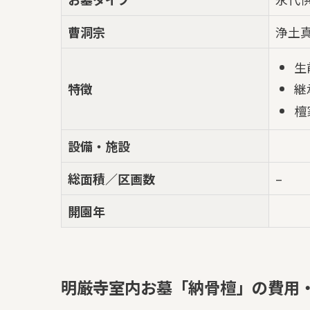
曹洞宗
浄土
生
特徴
継
檀
設備・施設
総面積／区画数
–
開園年
明厳寺室内お墓「納骨檀」の費用