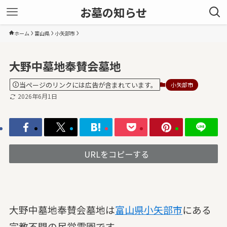
お墓の知らせ
ホーム
富山県
小矢部市
大野中墓地奉賛会墓地
当ページのリンクには広告が含まれています。
小矢部市
2026年6月1日
URLをコピーする
大野中墓地奉賛会墓地は
富山県
小矢部市
にある
宗教不問の民営霊園です。