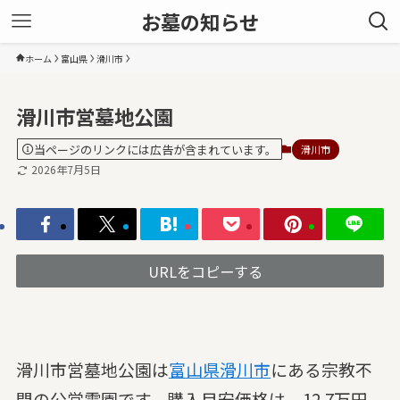
お墓の知らせ
ホーム
富山県
滑川市
滑川市営墓地公園
当ページのリンクには広告が含まれています。
滑川市
2026年7月5日
URLをコピーする
滑川市営墓地公園は
富山県
滑川市
にある宗教不
問の公営霊園です。購入目安価格は、12.7万円