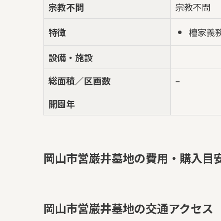
宗教不問
宗教不問
檀家義
特徴
設備・施設
総面積／区画数
–
開園年
岡山市営巌井墓地の費用・購入目
岡山市営巌井墓地の交通アクセス