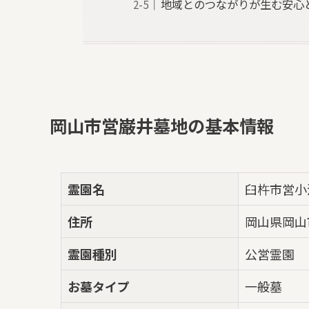
地域とのつながりが生む安心
岡山市営巌井墓地の基本情報
霊園名
臼杵市営小
住所
岡山県岡山
霊園種別
公営霊園
お墓タイプ
一般墓