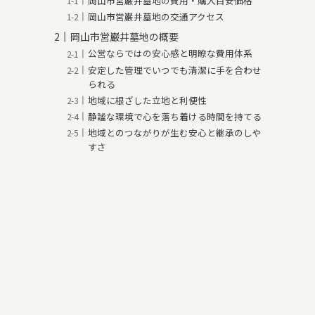
岡山市営巌井墓地の費用・購入目安価格
岡山市営巌井墓地の交通アクセス
岡山市営巌井墓地の概要
公営ならではの安心感と明瞭な費用体系
安定した管理でいつでも清潔に手を合わせ
られる
地域に根ざした立地と利便性
静謐な環境で心を落ち着ける時間を持てる
地域とのつながりが生む安心と継承のしや
すさ