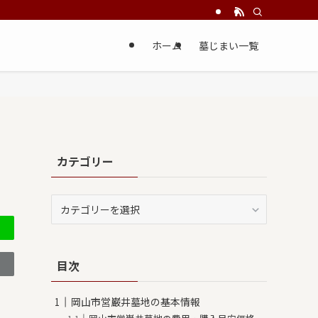
ホーム
墓じまい一覧
カテゴリー
カ
テ
ゴ
リ
目次
ー
岡山市営巌井墓地の基本情報