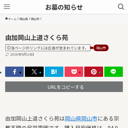
お墓の知らせ
ホーム
岡山県
岡山市
由加岡山上道さくら苑
当ページのリンクには広告が含まれています。
岡山市
2026年4月24日
URLをコピーする
由加岡山上道さくら苑は
岡山県
岡山市
にある宗
教不問の民営霊園です。購入目安価格は、84.0