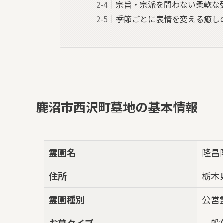
宗旨・宗派を問わない柔軟な
季節ごとに表情を変える癒し
鹿沼市西沢町墓地の基本情報
霊園名
隆昌
住所
栃木
霊園種別
公営
お墓タイプ
一般