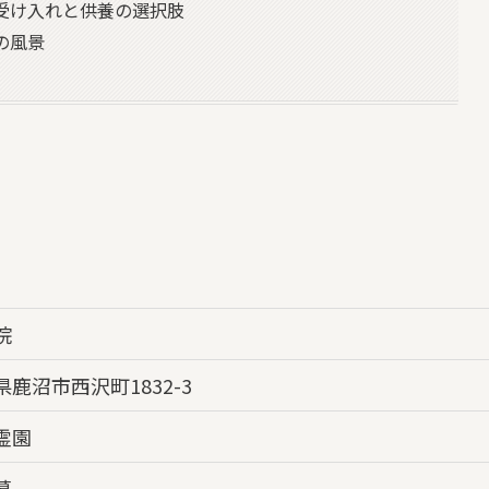
受け入れと供養の選択肢
の風景
院
県鹿沼市西沢町1832-3
霊園
墓