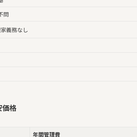
不問
檀家義務なし
安価格
年間管理費