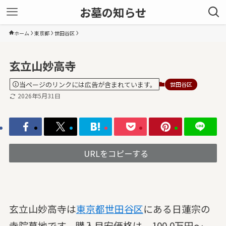
お墓の知らせ
ホーム
東京都
世田谷区
玄立山妙高寺
当ページのリンクには広告が含まれています。
世田谷区
2026年5月31日
URLをコピーする
玄立山妙高寺は
東京都
世田谷区
にある日蓮宗の
寺院墓地です。購入目安価格は、100.0万円～