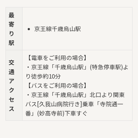
最
寄
京王線千歳烏山駅
り
駅
【電車をご利用の場合】
交
・京王線「千歳烏山駅」(特急停車駅)よ
通
り徒歩約10分
ア
【バスをご利用の場合】
ク
・京王線「千歳烏山駅」北口より関東
セ
バス[久我山病院行き]乗車「寺院通一
ス
番」(妙高寺前)下車すぐ