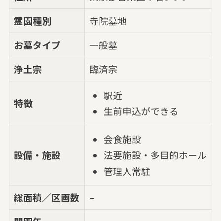
霊園種別
寺院墓地
お墓タイプ
一般墓
浄土宗
臨済宗
駅近
特徴
生前申込ができる
会食施設
設備・施設
法要施設・多目的ホール
管理人常駐
総面積／区画数
–