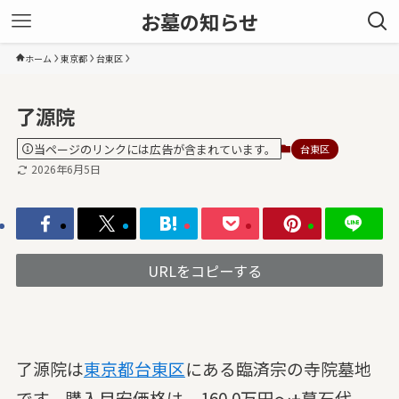
お墓の知らせ
ホーム
東京都
台東区
了源院
当ページのリンクには広告が含まれています。
台東区
2026年6月5日
URLをコピーする
了源院は
東京都
台東区
にある臨済宗の寺院墓地
です。購入目安価格は、160.0万円～+墓石代