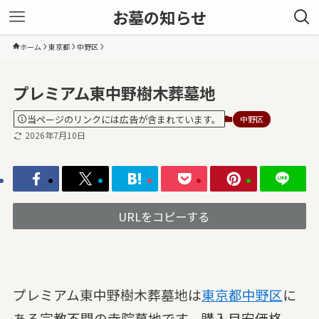
お墓の知らせ
ホーム
東京都
中野区
プレミアム東中野樹木葬墓地
当ページのリンクには広告が含まれています。
中野区
2026年7月10日
URLをコピーする
プレミアム東中野樹木葬墓地は
東京都
中野区
に
ある宗教不問の寺院墓地です。購入目安価格