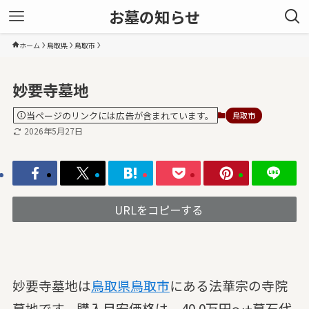
お墓の知らせ
ホーム
鳥取県
鳥取市
妙要寺墓地
当ページのリンクには広告が含まれています。
鳥取市
2026年5月27日
URLをコピーする
妙要寺墓地は
鳥取県
鳥取市
にある法華宗の寺院
墓地です。購入目安価格は、40.0万円～+墓石代