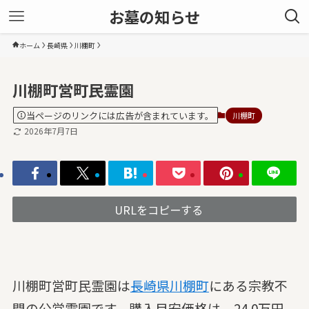
お墓の知らせ
ホーム
長崎県
川棚町
川棚町営町民霊園
当ページのリンクには広告が含まれています。
川棚町
2026年7月7日
URLをコピーする
川棚町営町民霊園は
長崎県
川棚町
にある宗教不
問の公営霊園です。購入目安価格は、24.0万円