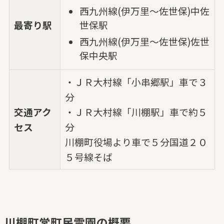
西九州線(伊万里～佐世保)中佐
最寄り駅
世保駅
西九州線(伊万里～佐世保)佐世
保中央駅
・ＪＲ大村線「小串郷駅」車で３
分
交通アク
・ＪＲ大村線「川棚駅」車で約５
セス
分
川棚町役場より車で５分国道２０
５号線そば
川棚町営町民霊園の概要