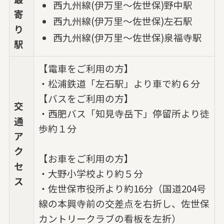
西九州線(伊万里～佐世保)野中駅
寄
西九州線(伊万里～佐世保)左石駅
り
西九州線(伊万里～佐世保)泉福寺駅
駅
【電車をご利用の方】
・松浦鉄道「左石駅」より車で約６分
【バスをご利用の方】
交
・西肥バス「知見寺岳下」停留所より徒
通
歩約１分
ア
ク
【お車をご利用の方】
セ
・大野小学校より約５分
ス
・佐世保市役所より約16分（国道204号
線の本興寺前の交差点を右折し、佐世保
カントリークラブの看板を左折）