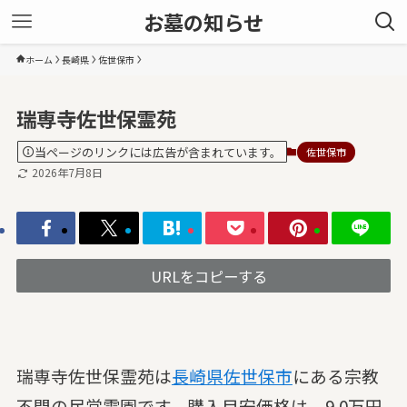
お墓の知らせ
ホーム
長崎県
佐世保市
瑞専寺佐世保霊苑
当ページのリンクには広告が含まれています。
佐世保市
2026年7月8日
URLをコピーする
瑞専寺佐世保霊苑は
長崎県
佐世保市
にある宗教
不問の民営霊園です。購入目安価格は、9.0万円