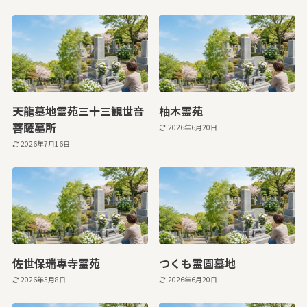
天龍墓地霊苑三十三観世音
柚木霊苑
菩薩墓所
2026年6月20日
2026年7月16日
佐世保瑞専寺霊苑
つくも霊園墓地
2026年5月8日
2026年6月20日