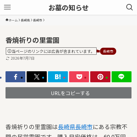
お墓の知らせ
ホーム
長崎県
長崎市
香焼祈りの里霊園
当ページのリンクには広告が含まれています。
長崎市
2026年7月7日
URLをコピーする
香焼祈りの里霊園は
長崎県
長崎市
にある宗教不
問の民営霊園です。購入目安価格は、60.0万円