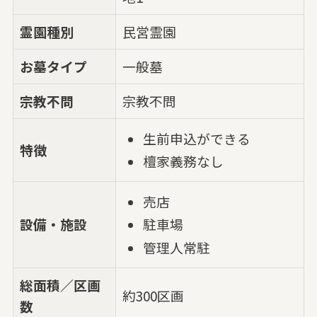
霊園種別
民営霊園
お墓タイプ
一般墓
宗教不問
宗教不問
生前申込ができる
特徴
檀家義務なし
売店
設備・施設
駐車場
管理人常駐
総面積／区画
約300区画
数