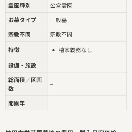
霊園種別
公営霊園
お墓タイプ
一般墓
宗教不問
宗教不問
特徴
檀家義務なし
設備・施設
総面積／区画
–
数
開園年