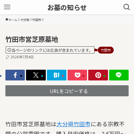
お墓の知らせ
ホーム
大分県
竹田市
竹田市営芝原墓地
当ページのリンクには広告が含まれています。
竹田市
2026年7月4日
URLをコピーする
竹田市営芝原墓地は
大分県
竹田市
にある宗教不
問の公営霊園です。購入目安価格は、2.6万円～