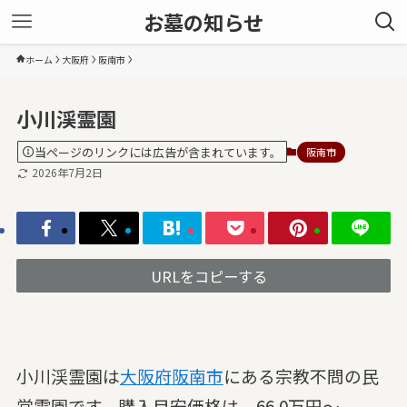
お墓の知らせ
ホーム
大阪府
阪南市
小川渓霊園
当ページのリンクには広告が含まれています。
阪南市
2026年7月2日
URLをコピーする
小川渓霊園は
大阪府
阪南市
にある宗教不問の民
営霊園です。購入目安価格は、66.0万円～