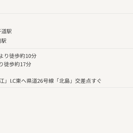
子道駅
川駅
より徒歩約10分
り徒歩約17分
江」I.C東へ県道26号線「北島」交差点すぐ