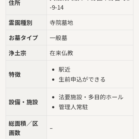
住所
-9-14
霊園種別
寺院墓地
お墓タイプ
一般墓
浄土宗
在来仏教
駅近
特徴
生前申込ができる
法要施設・多目的ホール
設備・施設
管理人常駐
総面積／区
–
画数