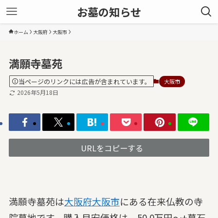
お墓の知らせ
ホーム
大阪府
大阪市
満願寺墓苑
当ページのリンクには広告が含まれています。
大阪市
2026年5月18日
URLをコピーする
満願寺墓苑は
大阪府
大阪市
にある在来仏教の寺
院墓地です。購入目安価格は、50.0万円～+墓石