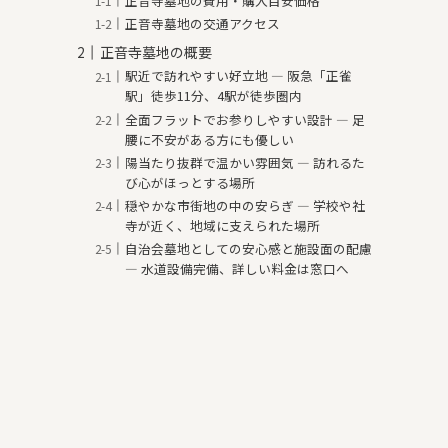
正音寺墓地の費用・購入目安価格
正音寺墓地の交通アクセス
正音寺墓地の概要
駅近で訪れやすい好立地 — 阪急「正雀
駅」徒歩11分、4駅が徒歩圏内
全面フラットでお参りしやすい設計 — 足
腰に不安がある方にも優しい
陽当たり抜群で温かい雰囲気 — 訪れるた
び心がほっとする場所
穏やかな市街地の中の安らぎ — 学校や社
寺が近く、地域に支えられた場所
自治会墓地としての安心感と施設面の配慮
— 水道設備完備、詳しい料金は窓口へ