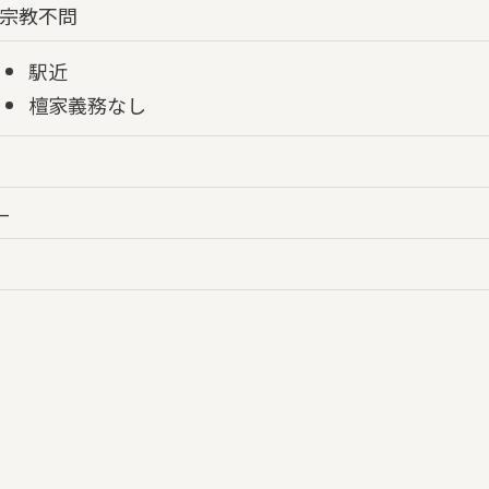
宗教不問
駅近
檀家義務なし
–