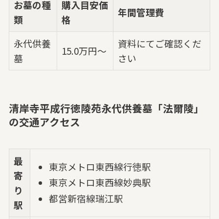
お墓の種
購入目安価
年間管理費
類
格
永代供養
資料にてご確認くだ
15.0万円～
墓
さい
清岸寺平成行徳陵苑永代供養墓「法爾陵」
の交通アクセス
最
東京メトロ東西線行徳駅
寄
東京メトロ東西線妙典駅
り
都営新宿線瑞江駅
駅