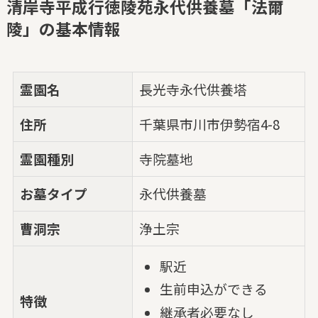
清岸寺平成行徳陵苑永代供養墓「法爾
陵」の基本情報
霊園名
長光寺永代供養塔
住所
千葉県市川市伊勢宿4-8
霊園種別
寺院墓地
お墓タイプ
永代供養墓
曹洞宗
浄土宗
駅近
生前申込ができる
特徴
継承者必要なし