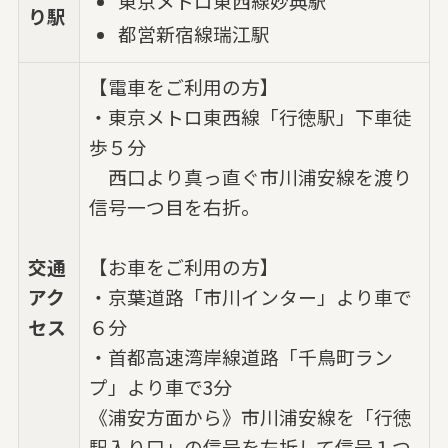
東京メトロ東西線妙典駅
り駅
都営新宿線瑞江駅
【電車をご利用の方】
・東京メトロ東西線「行徳駅」下車徒
歩５分
西口より真っ直ぐ市川浦安線を渡り
信号一つ目を右折。
交通
【お車をご利用の方】
アク
・京葉道路「市川インター」より車で
セス
６分
・首都高速湾岸線道路「千鳥町ラン
プ」より車で3分
《浦安方面から》市川浦安線を「行徳
駅入り口」の信号を左折して信号１つ