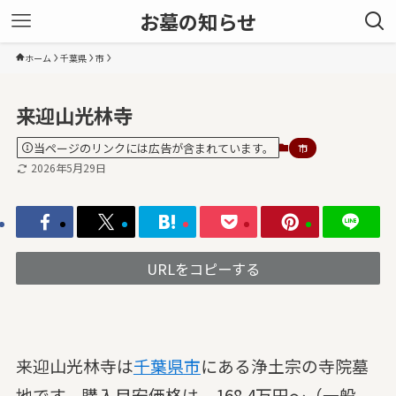
お墓の知らせ
ホーム
千葉県
市
来迎山光林寺
当ページのリンクには広告が含まれています。
市
2026年5月29日
URLをコピーする
来迎山光林寺は
千葉県
市
にある浄土宗の寺院墓
地です。購入目安価格は、168.4万円～（一般