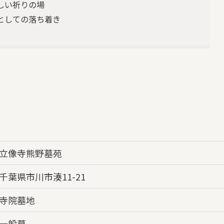
しい祈りの場
としての落ち着き
立像寺熊野墓苑
千葉県市川市湊11-21
寺院墓地
一般墓