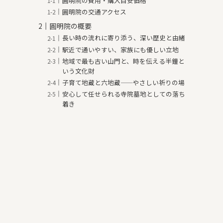
圓明院の費用・購入目安価格
圓明院の交通アクセス
圓明院の概要
長い時の流れに寄り添う、深い歴史と由緒
駅近で通いやすい、家族にも優しい立地
地域で最も古い山門と、時を伝える半鐘と
いう文化財
子育て地蔵と六地蔵——やさしい祈りの場
安心して任せられる寺院墓地としての落ち
着き