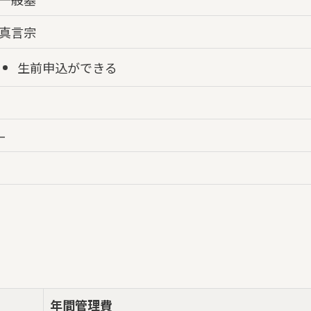
真言宗
生前申込ができる
–
年間管理費