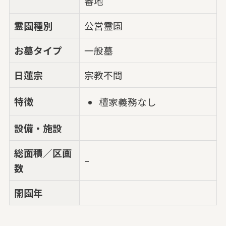
番地
霊園種別
公営霊園
お墓タイプ
一般墓
日蓮宗
宗教不問
特徴
檀家義務なし
設備・施設
総面積／区画
–
数
開園年