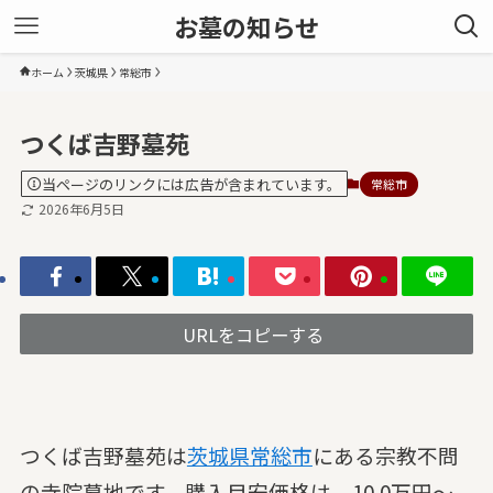
お墓の知らせ
ホーム
茨城県
常総市
つくば吉野墓苑
当ページのリンクには広告が含まれています。
常総市
2026年6月5日
URLをコピーする
つくば吉野墓苑は
茨城県
常総市
にある宗教不問
の寺院墓地です。購入目安価格は、10.0万円～