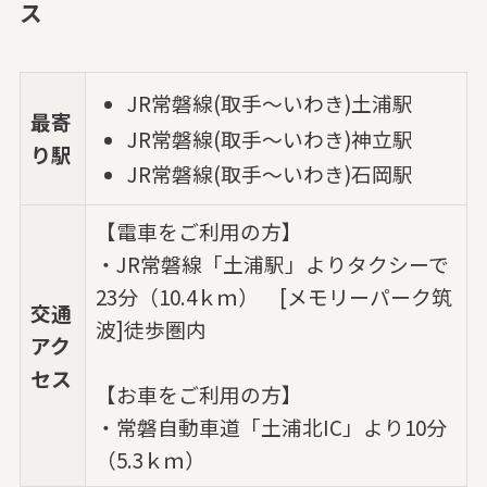
ス
JR常磐線(取手～いわき)土浦駅
最寄
JR常磐線(取手～いわき)神立駅
り駅
JR常磐線(取手～いわき)石岡駅
【電車をご利用の方】
・JR常磐線「土浦駅」よりタクシーで
23分（10.4ｋｍ） [メモリーパーク筑
交通
波]徒歩圏内
アク
セス
【お車をご利用の方】
・常磐自動車道「土浦北IC」より10分
（5.3ｋｍ）